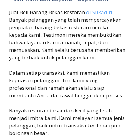
Jual Beli Barang Bekas Restoran
di Sukadiri.
Banyak pelanggan yang telah mempercayakan
penjualan barang bekas restoran mereka
kepada kami. Testimoni mereka membuktikan
bahwa layanan kami amanah, cepat, dan
memuaskan. Kami selalu berusaha memberikan
yang terbaik untuk pelanggan kami.
Dalam setiap transaksi, kami memastikan
kepuasan pelanggan. Tim kami yang
profesional dan ramah akan selalu siap
membantu Anda dari awal hingga akhir proses.
Banyak restoran besar dan kecil yang telah
menjadi mitra kami. Kami melayani semua jenis
pelanggan, baik untuk transaksi kecil maupun
borongan besar.