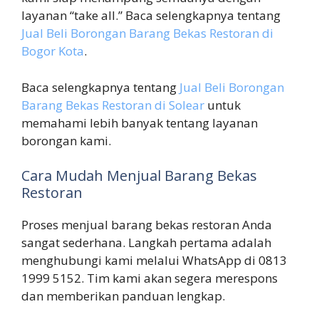
layanan “take all.” Baca selengkapnya tentang
Jual Beli Borongan Barang Bekas Restoran di
Bogor Kota
.
Baca selengkapnya tentang
Jual Beli Borongan
Barang Bekas Restoran di Solear
untuk
memahami lebih banyak tentang layanan
borongan kami.
Cara Mudah Menjual Barang Bekas
Restoran
Proses menjual barang bekas restoran Anda
sangat sederhana. Langkah pertama adalah
menghubungi kami melalui WhatsApp di 0813
1999 5152. Tim kami akan segera merespons
dan memberikan panduan lengkap.