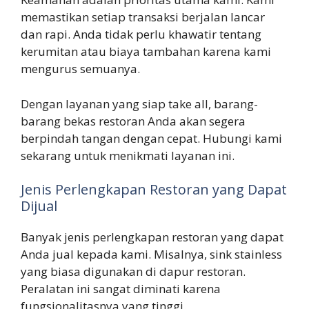
memastikan setiap transaksi berjalan lancar
dan rapi. Anda tidak perlu khawatir tentang
kerumitan atau biaya tambahan karena kami
mengurus semuanya.
Dengan layanan yang siap take all, barang-
barang bekas restoran Anda akan segera
berpindah tangan dengan cepat. Hubungi kami
sekarang untuk menikmati layanan ini.
Jenis Perlengkapan Restoran yang Dapat
Dijual
Banyak jenis perlengkapan restoran yang dapat
Anda jual kepada kami. Misalnya, sink stainless
yang biasa digunakan di dapur restoran.
Peralatan ini sangat diminati karena
fungsionalitasnya yang tinggi.