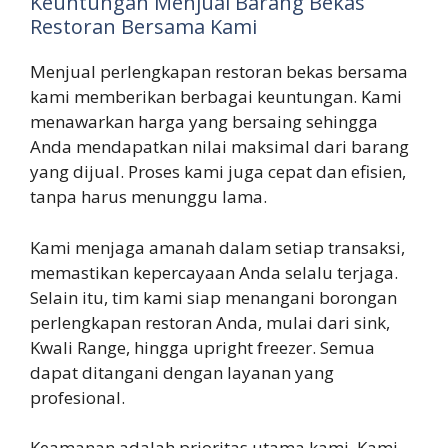
Keuntungan Menjual Barang Bekas
Restoran Bersama Kami
Menjual perlengkapan restoran bekas bersama
kami memberikan berbagai keuntungan. Kami
menawarkan harga yang bersaing sehingga
Anda mendapatkan nilai maksimal dari barang
yang dijual. Proses kami juga cepat dan efisien,
tanpa harus menunggu lama.
Kami menjaga amanah dalam setiap transaksi,
memastikan kepercayaan Anda selalu terjaga.
Selain itu, tim kami siap menangani borongan
perlengkapan restoran Anda, mulai dari sink,
Kwali Range, hingga upright freezer. Semua
dapat ditangani dengan layanan yang
profesional.
Keamanan adalah prioritas utama kami. Kami