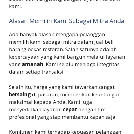
kami.
Alasan Memilih Kami Sebagai Mitra Anda
Ada banyak alasan mengapa pelanggan
memilih kami sebagai mitra dalam jual beli
barang bekas restoran. Salah satunya adalah
kepercayaan yang kami bangun melalui layanan
yang
amanah
. Kami selalu menjaga integritas
dalam setiap transaksi.
Selain itu, harga yang kami tawarkan sangat
bersaing
di pasaran, memberikan keuntungan
maksimal kepada Anda. Kami juga
menyediakan layanan
cepat
dengan tim
profesional yang siap membantu kapan saja.
Komitmen kami terhadap kepuasan pelanggan