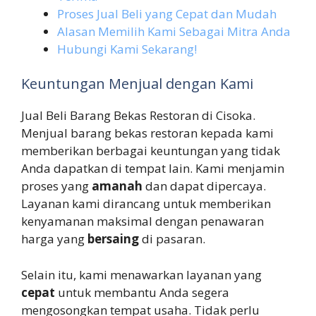
Proses Jual Beli yang Cepat dan Mudah
Alasan Memilih Kami Sebagai Mitra Anda
Hubungi Kami Sekarang!
Keuntungan Menjual dengan Kami
Jual Beli Barang Bekas Restoran di Cisoka.
Menjual barang bekas restoran kepada kami
memberikan berbagai keuntungan yang tidak
Anda dapatkan di tempat lain. Kami menjamin
proses yang
amanah
dan dapat dipercaya.
Layanan kami dirancang untuk memberikan
kenyamanan maksimal dengan penawaran
harga yang
bersaing
di pasaran.
Selain itu, kami menawarkan layanan yang
cepat
untuk membantu Anda segera
mengosongkan tempat usaha. Tidak perlu