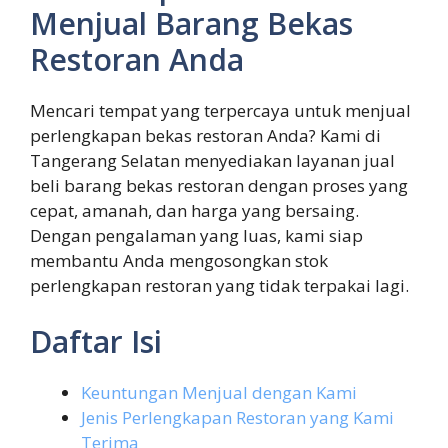
Menjual Barang Bekas
Restoran Anda
Mencari tempat yang terpercaya untuk menjual
perlengkapan bekas restoran Anda? Kami di
Tangerang Selatan menyediakan layanan jual
beli barang bekas restoran dengan proses yang
cepat, amanah, dan harga yang bersaing.
Dengan pengalaman yang luas, kami siap
membantu Anda mengosongkan stok
perlengkapan restoran yang tidak terpakai lagi.
Daftar Isi
Keuntungan Menjual dengan Kami
Jenis Perlengkapan Restoran yang Kami
Terima