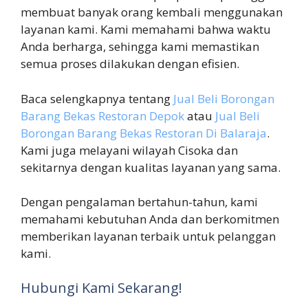
membuat banyak orang kembali menggunakan
layanan kami. Kami memahami bahwa waktu
Anda berharga, sehingga kami memastikan
semua proses dilakukan dengan efisien.
Baca selengkapnya tentang
Jual Beli Borongan
Barang Bekas Restoran Depok
atau
Jual Beli
Borongan Barang Bekas Restoran Di Balaraja
.
Kami juga melayani wilayah Cisoka dan
sekitarnya dengan kualitas layanan yang sama.
Dengan pengalaman bertahun-tahun, kami
memahami kebutuhan Anda dan berkomitmen
memberikan layanan terbaik untuk pelanggan
kami.
Hubungi Kami Sekarang!