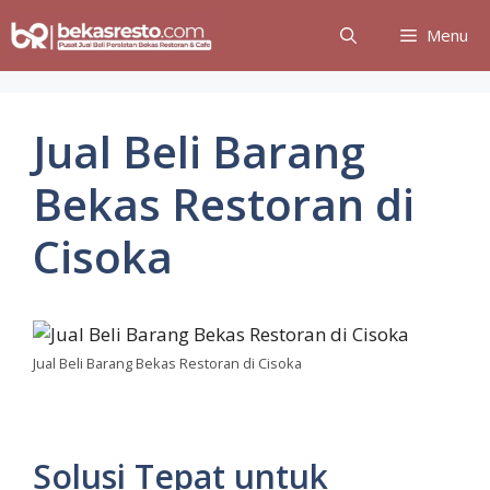
Skip
Menu
to
content
Jual Beli Barang
Bekas Restoran di
Cisoka
Jual Beli Barang Bekas Restoran di Cisoka
Solusi Tepat untuk