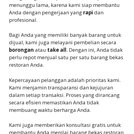
menunggu lama, karena kami siap membantu
Anda dengan pengerjaan yang
rapi
dan
profesional.
Bagi Anda yang memiliki banyak barang untuk
dijual, kami juga melayani pembelian secara
borongan
atau
take all
. Dengan ini, Anda tidak
perlu repot menjual satu per satu barang bekas
restoran Anda.
Kepercayaan pelanggan adalah prioritas kami.
Kami menjamin transparansi dan kejujuran
dalam setiap transaksi. Proses yang dirancang
secara efisien memastikan Anda tidak
membuang waktu berharga Anda.
Kami juga memberikan konsultasi gratis untuk
membantu Anda menilai barang bekas restoran