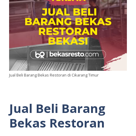
Jual Beli Barang Bekas Restoran di Cikarang Timur
Jual Beli Barang
Bekas Restoran